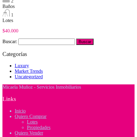
2
Baños
1
Lotes
$40.000
Buscar:
Categorías
Luxury
Market Trends
Uncategorized
Micaela Muñoz - Servicios Inmobiliarios
Links
Inicio
Quiero Comprar
Lotes
Propiedades
Quiero Vender