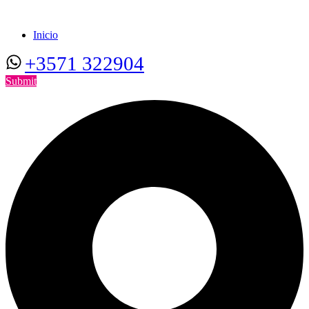
Inicio
+3571 322904
Submit