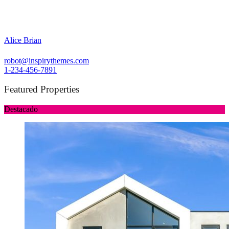
Alice Brian
robot@inspirythemes.com
1-234-456-7891
Featured Properties
Destacado