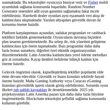
sunmaktadır. Bu teknolojiler oyuncuya hissiyat verir ve
Fixbet
mobil
uyumluluk sağlama konusunda başarılıdır. Random Number
Generator sistemleri adil oyun garantisi sağlamakta fakat incele
edebilirsiniz. Hareketli dealer oyunları aynı eşzamanlı veri akışı ile
katılımcılara ulaşmaktadır. Yazılım altyapıları güvenlik duvarı ile
korunma öneme haizdir.
Platform karşılaştırması açısından, sadakat programları ve cashback
teklifleri farklılık göstermektedir. Oyuncuların davranış biçimleri
plan tasarım gerektirmektedir. Bu sebep ile, risk yönetimi geliştirme
katılımcılara için önem taşımaktadır. Bazı programlar daha daha
fazla bonus sunarken, diğerleri özel etkinlik organizasyonları
düzenlemektedir. Latin Amerika katılımcılara yerel ödeme metodları
göz at zorunludur. Kayıp limitleri belirleme bilinçli katılım için
öneme haizdir.
Gelecek öngörüsü olarak, kişiselleştirilmiş teklifler popülarite elde
etme devam edecektir. Güvenlik ve lisans konuları sektörde hayati
öneme haizdir. Malta Gaming Authority veya Curacao eGaming
lisansları güvenilirlik işareti olarak görüş edebilirsiniz. Sorumlu oyun
ilkeleri
ruh sağlığı kaynakları
ile desteklenmelidir. 2025 yılı
projeksiyonları Latin Amerika pazarı için daha daha fazla büyüme
öngörmektedir. Blockchain teknolojisi şeffaflık sağlama konusunda
kullanım görebilir.