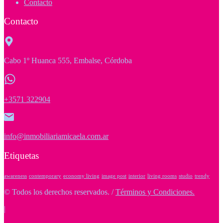
Contacto
Contacto
Cabo 1º Huanca 555, Embalse, Córdoba
+3571 322904
info@inmobiliariamicaela.com.ar
Etiquetas
awareness
contemporary
economy living
image post
interior
living rooms
studio
trendy
© Todos los derechos reservados. /
Términos y Condiciones.
|