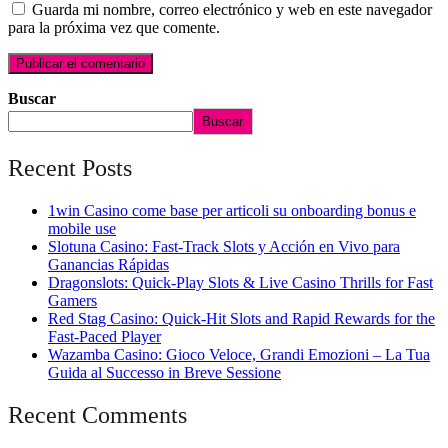
Guarda mi nombre, correo electrónico y web en este navegador
para la próxima vez que comente.
Buscar
Buscar
Recent Posts
1win Casino come base per articoli su onboarding bonus e
mobile use
Slotuna Casino: Fast‑Track Slots y Acción en Vivo para
Ganancias Rápidas
Dragonslots: Quick-Play Slots & Live Casino Thrills for Fast
Gamers
Red Stag Casino: Quick‑Hit Slots and Rapid Rewards for the
Fast‑Paced Player
Wazamba Casino: Gioco Veloce, Grandi Emozioni – La Tua
Guida al Successo in Breve Sessione
Recent Comments