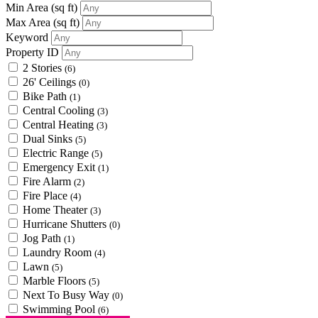
Min Area
(sq ft)
Max Area
(sq ft)
Keyword
Property ID
2 Stories
(6)
26' Ceilings
(0)
Bike Path
(1)
Central Cooling
(3)
Central Heating
(3)
Dual Sinks
(5)
Electric Range
(5)
Emergency Exit
(1)
Fire Alarm
(2)
Fire Place
(4)
Home Theater
(3)
Hurricane Shutters
(0)
Jog Path
(1)
Laundry Room
(4)
Lawn
(5)
Marble Floors
(5)
Next To Busy Way
(0)
Swimming Pool
(6)