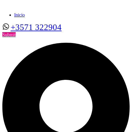
Inicio
+3571 322904
Submit