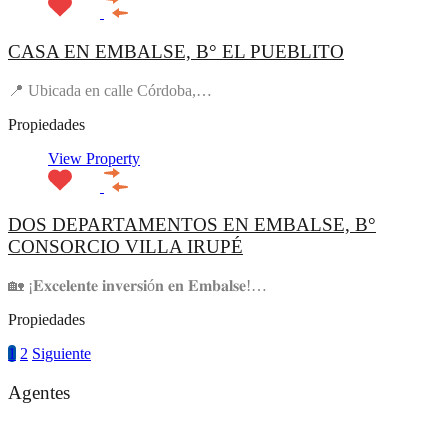
CASA EN EMBALSE, B° EL PUEBLITO
📍 Ubicada en calle Córdoba,…
Propiedades
View Property
DOS DEPARTAMENTOS EN EMBALSE, B°
CONSORCIO VILLA IRUPÉ
🏡 ¡𝐄𝐱𝐜𝐞𝐥𝐞𝐧𝐭𝐞 𝐢𝐧𝐯𝐞𝐫𝐬𝐢ó𝐧 𝐞𝐧 𝐄𝐦𝐛𝐚𝐥𝐬𝐞!…
Propiedades
1
2
Siguiente
Agentes