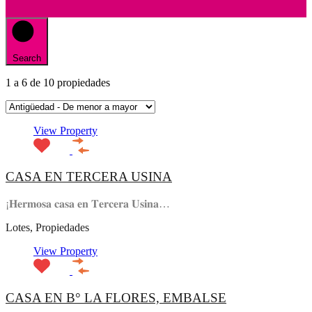
Search
1
a
6
de
10
propiedades
View Property
CASA EN TERCERA USINA
¡𝐇𝐞𝐫𝐦𝐨𝐬𝐚 𝐜𝐚𝐬𝐚 𝐞𝐧 𝐓𝐞𝐫𝐜𝐞𝐫𝐚 𝐔𝐬𝐢𝐧𝐚…
Lotes, Propiedades
View Property
CASA EN B° LA FLORES, EMBALSE