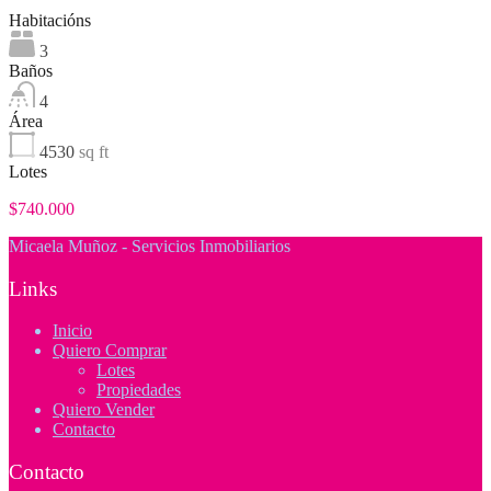
Habitacións
3
Baños
4
Área
4530
sq ft
Lotes
$740.000
Micaela Muñoz - Servicios Inmobiliarios
Links
Inicio
Quiero Comprar
Lotes
Propiedades
Quiero Vender
Contacto
Contacto