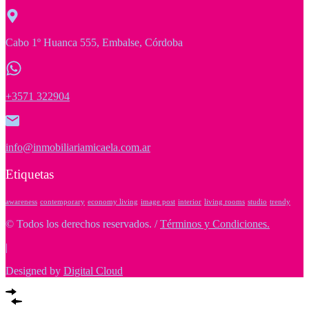
Cabo 1º Huanca 555, Embalse, Córdoba
+3571 322904
info@inmobiliariamicaela.com.ar
Etiquetas
awareness
contemporary
economy living
image post
interior
living rooms
studio
trendy
© Todos los derechos reservados. /
Términos y Condiciones.
|
Designed by
Digital Cloud