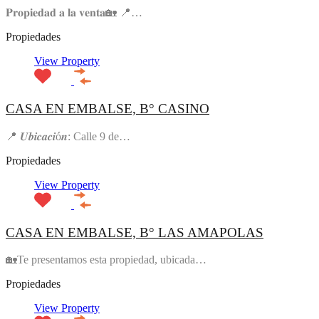
𝐏𝐫𝐨𝐩𝐢𝐞𝐝𝐚𝐝 𝐚 𝐥𝐚 𝐯𝐞𝐧𝐭𝐚🏡 📍…
Propiedades
View Property
CASA EN EMBALSE, B° CASINO
📍 𝑼𝒃𝒊𝒄𝒂𝒄𝒊ó𝒏: Calle 9 de…
Propiedades
View Property
CASA EN EMBALSE, B° LAS AMAPOLAS
🏡Te presentamos esta propiedad, ubicada…
Propiedades
View Property