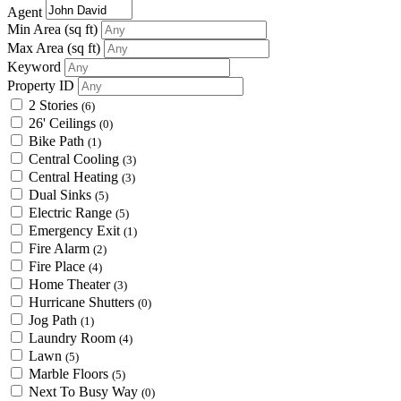
Agent
Min Area
(sq ft)
Max Area
(sq ft)
Keyword
Property ID
2 Stories
(6)
26' Ceilings
(0)
Bike Path
(1)
Central Cooling
(3)
Central Heating
(3)
Dual Sinks
(5)
Electric Range
(5)
Emergency Exit
(1)
Fire Alarm
(2)
Fire Place
(4)
Home Theater
(3)
Hurricane Shutters
(0)
Jog Path
(1)
Laundry Room
(4)
Lawn
(5)
Marble Floors
(5)
Next To Busy Way
(0)