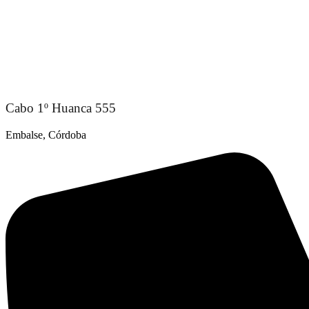
Cabo 1º Huanca 555
Embalse, Córdoba