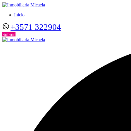
Inicio
+3571 322904
Submit