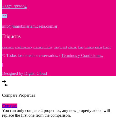
+3571 322904
info@inmobiliariamicaela.com.ar
Etiquetas
awareness
contemporary
economy living
image post
interior
living rooms
studio
trendy
© Todos los derechos reservados. /
Términos y Condiciones.
|
Designed by
Digital Cloud
Compare Properties
Compare
You can only compare 4 properties, any new property added will
replace the first one from the comparison.