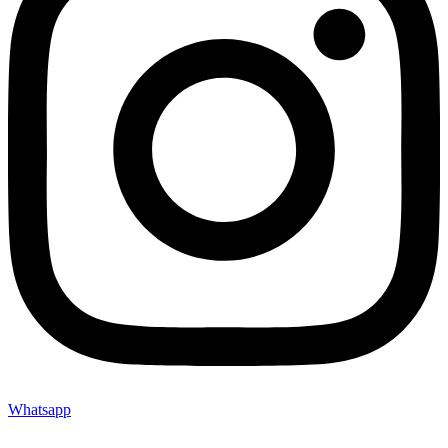
Whatsapp