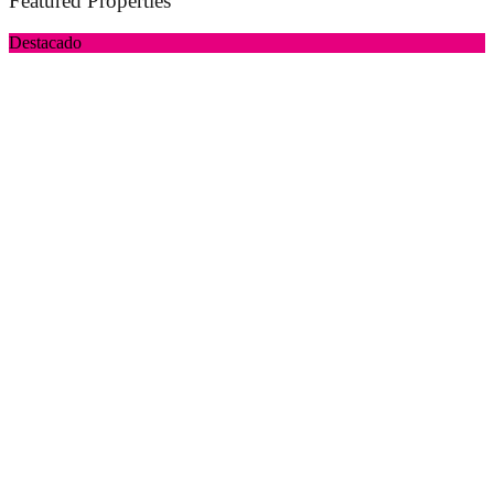
Featured Properties
Destacado