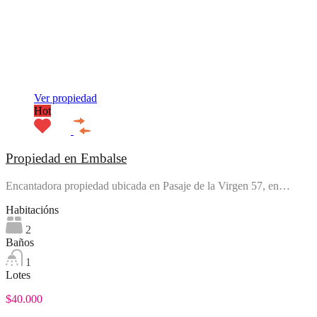
Ver propiedad
Hot
Propiedad en Embalse
Encantadora propiedad ubicada en Pasaje de la Virgen 57, en…
Habitacións
2
Baños
1
Lotes
$40.000