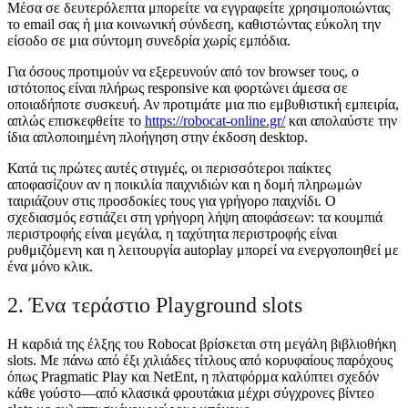
Μέσα σε δευτερόλεπτα μπορείτε να εγγραφείτε χρησιμοποιώντας
το email σας ή μια κοινωνική σύνδεση, καθιστώντας εύκολη την
είσοδο σε μια σύντομη συνεδρία χωρίς εμπόδια.
Για όσους προτιμούν να εξερευνούν από τον browser τους, ο
ιστότοπος είναι πλήρως responsive και φορτώνει άμεσα σε
οποιαδήποτε συσκευή. Αν προτιμάτε μια πιο εμβυθιστική εμπειρία,
απλώς επισκεφθείτε το
https://robocat-online.gr/
και απολαύστε την
ίδια απλοποιημένη πλοήγηση στην έκδοση desktop.
Κατά τις πρώτες αυτές στιγμές, οι περισσότεροι παίκτες
αποφασίζουν αν η ποικιλία παιχνιδιών και η δομή πληρωμών
ταιριάζουν στις προσδοκίες τους για γρήγορο παιχνίδι. Ο
σχεδιασμός εστιάζει στη γρήγορη λήψη αποφάσεων: τα κουμπιά
περιστροφής είναι μεγάλα, η ταχύτητα περιστροφής είναι
ρυθμιζόμενη και η λειτουργία autoplay μπορεί να ενεργοποιηθεί με
ένα μόνο κλικ.
2. Ένα τεράστιο Playground slots
Η καρδιά της έλξης του Robocat βρίσκεται στη μεγάλη βιβλιοθήκη
slots. Με πάνω από έξι χιλιάδες τίτλους από κορυφαίους παρόχους
όπως Pragmatic Play και NetEnt, η πλατφόρμα καλύπτει σχεδόν
κάθε γούστο—από κλασικά φρουτάκια μέχρι σύγχρονες βίντεο