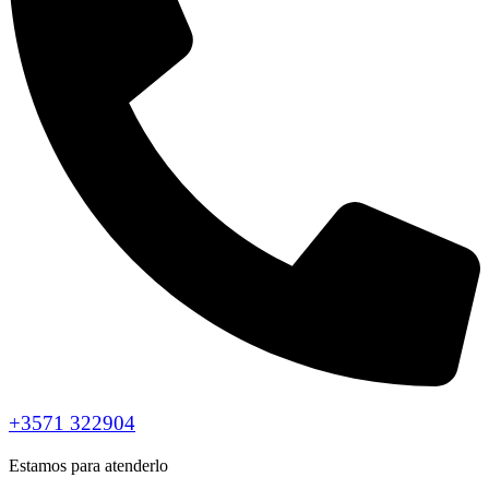
+3571 322904
Estamos para atenderlo