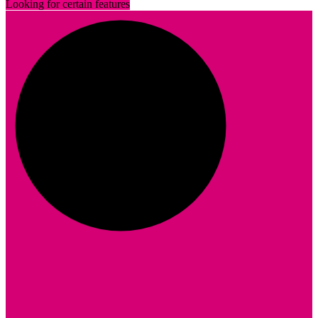
Looking for certain features