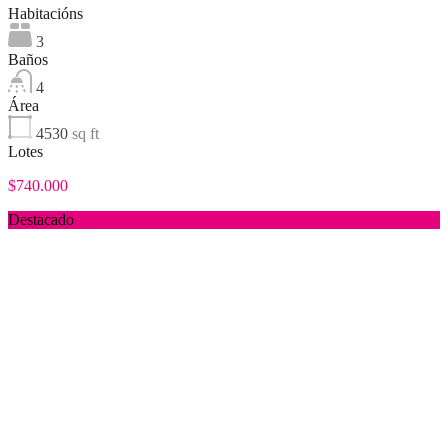
Habitacións
3
Baños
4
Área
4530
sq ft
Lotes
$740.000
Destacado