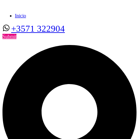
Inicio
+3571 322904
Submit