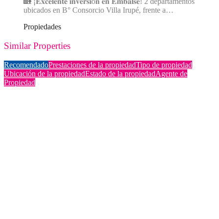
🏡 ¡𝐄𝐱𝐜𝐞𝐥𝐞𝐧𝐭𝐞 𝐢𝐧𝐯𝐞𝐫𝐬𝐢ó𝐧 𝐞𝐧 𝐄𝐦𝐛𝐚𝐥𝐬𝐞! 2 departamentos
ubicados en B° Consorcio Villa Irupé, frente a…
Propiedades
Similar Properties
Recomendado
Prestaciones de la propiedad
Tipo de propiedad
Ubicación de la propiedad
Estado de la propiedad
Agente de
Propiedad