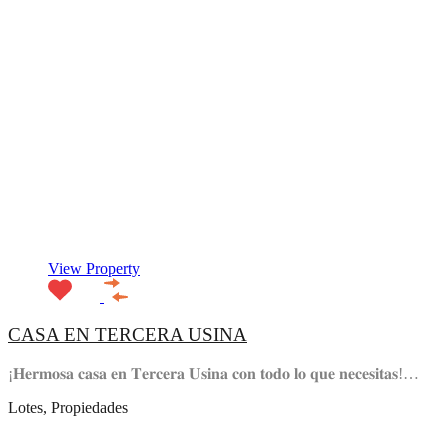
View Property
CASA EN TERCERA USINA
¡𝐇𝐞𝐫𝐦𝐨𝐬𝐚 𝐜𝐚𝐬𝐚 𝐞𝐧 𝐓𝐞𝐫𝐜𝐞𝐫𝐚 𝐔𝐬𝐢𝐧𝐚 𝐜𝐨𝐧 𝐭𝐨𝐝𝐨 𝐥𝐨 𝐪𝐮𝐞 𝐧𝐞𝐜𝐞𝐬𝐢𝐭𝐚𝐬!…
Lotes, Propiedades