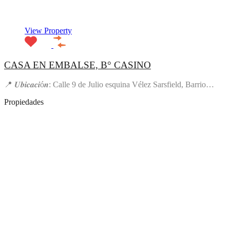
View Property
CASA EN EMBALSE, B° CASINO
📍 𝑼𝒃𝒊𝒄𝒂𝒄𝒊ó𝒏: Calle 9 de Julio esquina Vélez Sarsfield, Barrio…
Propiedades