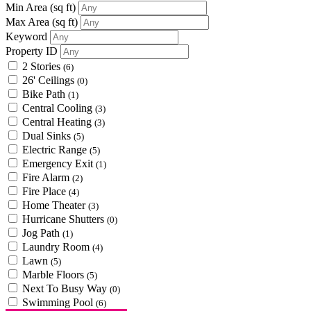
Min Area
(sq ft)
Max Area
(sq ft)
Keyword
Property ID
2 Stories
(6)
26' Ceilings
(0)
Bike Path
(1)
Central Cooling
(3)
Central Heating
(3)
Dual Sinks
(5)
Electric Range
(5)
Emergency Exit
(1)
Fire Alarm
(2)
Fire Place
(4)
Home Theater
(3)
Hurricane Shutters
(0)
Jog Path
(1)
Laundry Room
(4)
Lawn
(5)
Marble Floors
(5)
Next To Busy Way
(0)
Swimming Pool
(6)