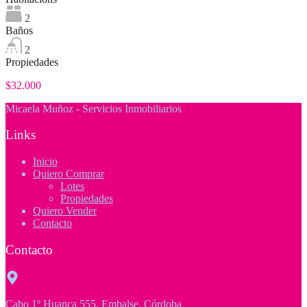
2
Baños
2
Propiedades
$32.000
Micaela Muñoz - Servicios Inmobiliarios
Links
Inicio
Quiero Comprar
Lotes
Propiedades
Quiero Vender
Contacto
Contacto
Cabo 1º Huanca 555, Embalse, Córdoba