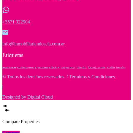
+3571 322904
info@inmobiliariamicaela.com.ar
Etiquetas
awareness
contemporary
economy living
image post
interior
living rooms
studio
trendy
© Todos los derechos reservados. /
Términos y Condiciones.
|
Designed by
Digital Cloud
Compare Properties