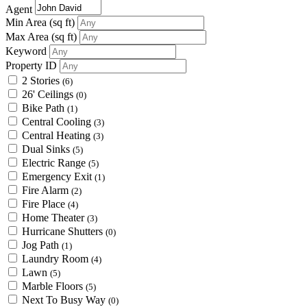
Agent
Min Area
(sq ft)
Max Area
(sq ft)
Keyword
Property ID
2 Stories
(6)
26' Ceilings
(0)
Bike Path
(1)
Central Cooling
(3)
Central Heating
(3)
Dual Sinks
(5)
Electric Range
(5)
Emergency Exit
(1)
Fire Alarm
(2)
Fire Place
(4)
Home Theater
(3)
Hurricane Shutters
(0)
Jog Path
(1)
Laundry Room
(4)
Lawn
(5)
Marble Floors
(5)
Next To Busy Way
(0)