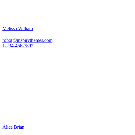
Melissa William
robot@inspirythemes.com
1-234-456-7892
Alice Brian