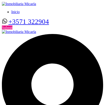
Inicio
+3571 322904
Submit