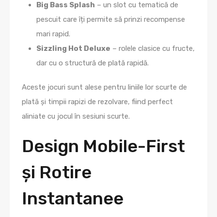
Big Bass Splash
– un slot cu tematică de
pescuit care îți permite să prinzi recompense
mari rapid.
Sizzling Hot Deluxe
– rolele clasice cu fructe,
dar cu o structură de plată rapidă.
Aceste jocuri sunt alese pentru liniile lor scurte de
plată și timpii rapizi de rezolvare, fiind perfect
aliniate cu jocul în sesiuni scurte.
Design Mobile-First
și Rotire
Instantanee