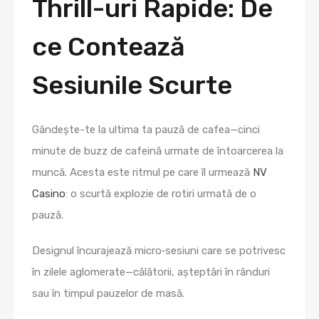
Thrill-uri Rapide: De
ce Contează
Sesiunile Scurte
Gândește-te la ultima ta pauză de cafea—cinci
minute de buzz de cafeină urmate de întoarcerea la
muncă. Acesta este ritmul pe care îl urmează
NV
Casino
: o scurtă explozie de rotiri urmată de o
pauză.
Designul încurajează micro‑sesiuni care se potrivesc
în zilele aglomerate—călătorii, așteptări în rânduri
sau în timpul pauzelor de masă.