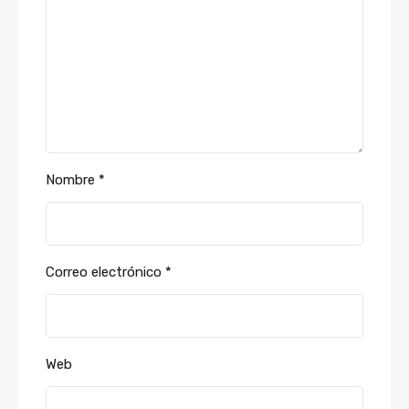
Nombre
*
Correo electrónico
*
Web