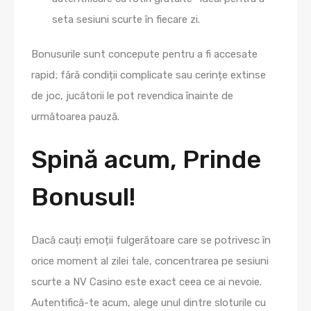
seta sesiuni scurte în fiecare zi.
Bonusurile sunt concepute pentru a fi accesate
rapid; fără condiții complicate sau cerințe extinse
de joc, jucătorii le pot revendica înainte de
următoarea pauză.
Spină acum, Prinde
Bonusul!
Dacă cauți emoții fulgerătoare care se potrivesc în
orice moment al zilei tale, concentrarea pe sesiuni
scurte a NV Casino este exact ceea ce ai nevoie.
Autentifică-te acum, alege unul dintre sloturile cu