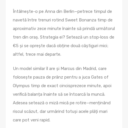
Întâlnește-o pe Anna din Berlin—petrece timpul de
navetă între trenuri rotind Sweet Bonanza timp de
aproximativ zece minute înainte să prindă următorul
tren din oraș. Strategia ei? Setează un stop‑loss de
€5 și se oprește dacă obține două câștiguri mici;
altfel, trece mai departe.
Un model similar îl are și Marcus din Madrid, care
folosește pauza de prânz pentru a juca Gates of
Olympus timp de exact cincisprezece minute, apoi
verifică balanța înainte să se întoarcă la muncă.
Adesea setează o miză mică pe rotire—menținând
riscul scăzut, dar urmărind totuși acele plăți mari
care pot veni rapid.