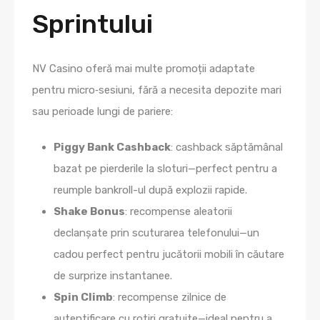
Sprintului
NV Casino oferă mai multe promoții adaptate
pentru micro‑sesiuni, fără a necesita depozite mari
sau perioade lungi de pariere:
Piggy Bank Cashback
: cashback săptămânal
bazat pe pierderile la sloturi—perfect pentru a
reumple bankroll-ul după explozii rapide.
Shake Bonus
: recompense aleatorii
declanșate prin scuturarea telefonului—un
cadou perfect pentru jucătorii mobili în căutare
de surprize instantanee.
Spin Climb
: recompense zilnice de
autentificare cu rotiri gratuite—ideal pentru a