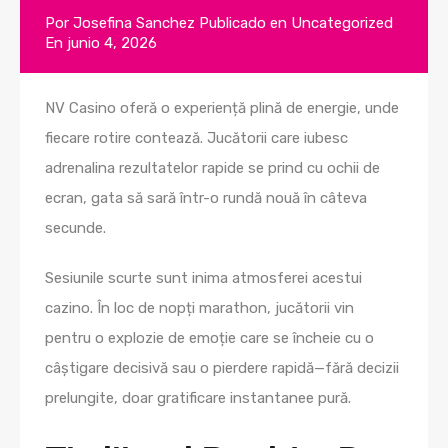
Por
Josefina Sanchez
Publicado en
Uncategorized
En
junio 4, 2026
NV Casino oferă o experiență plină de energie, unde
fiecare rotire contează. Jucătorii care iubesc
adrenalina rezultatelor rapide se prind cu ochii de
ecran, gata să sară într-o rundă nouă în câteva
secunde.
Sesiunile scurte sunt inima atmosferei acestui
cazino. În loc de nopți marathon, jucătorii vin
pentru o explozie de emoție care se încheie cu o
câștigare decisivă sau o pierdere rapidă—fără decizii
prelungite, doar gratificare instantanee pură.