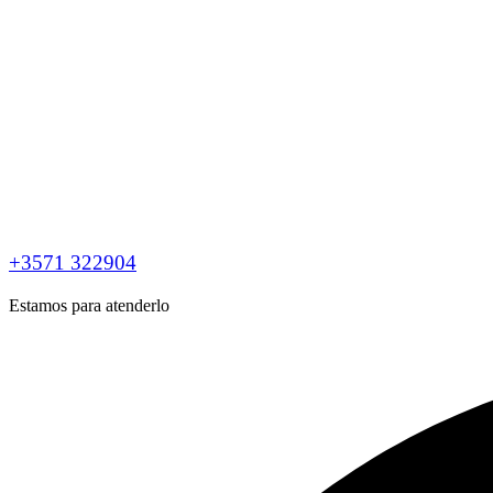
+3571 322904
Estamos para atenderlo