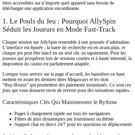
titres accessibles sur n’importe quel appareil sans besoin de
télécharger une application encombrante.
1. Le Pouls du Jeu : Pourquoi AllySpin
Séduit les Joueurs en Mode Fast‑Track
Chaque session sur AllySpin ressemble à une poussée d’adrénaline.
L’interface est épurée ; la barre de recherche est en avant-plan, et
chaque jeu peut être lancé en un seul clic ou tapotement. Pour les
joueurs qui prospèrent lors de sessions courtes et à haute intensité, la
disposition du casino est parfaitement adaptée.
Lorsque vous arrivez sur la page d’accueil, les bannières en haut
mettent en avant les derniers titres Megaways et les slots
“Buy‑Bonus” qui promettent des paiements instantanés. Ce sont ces
jeux qui vous donnent envie de revenir pour des sensations rapides.
Caractéristiques Clés Qui Maintiennent le Rythme
Pages à chargement rapide sur tous les navigateurs
Filtres de jeux dynamiques par fournisseur ou thème
Support chat en direct 24/7 pour les questions en déplacement