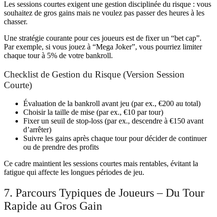
Les sessions courtes exigent une gestion disciplinée du risque : vous
souhaitez de gros gains mais ne voulez pas passer des heures à les
chasser.
Une stratégie courante pour ces joueurs est de fixer un “bet cap”.
Par exemple, si vous jouez à “Mega Joker”, vous pourriez limiter
chaque tour à 5% de votre bankroll.
Checklist de Gestion du Risque (Version Session
Courte)
Évaluation de la bankroll avant jeu (par ex., €200 au total)
Choisir la taille de mise (par ex., €10 par tour)
Fixer un seuil de stop-loss (par ex., descendre à €150 avant
d’arrêter)
Suivre les gains après chaque tour pour décider de continuer
ou de prendre des profits
Ce cadre maintient les sessions courtes mais rentables, évitant la
fatigue qui affecte les longues périodes de jeu.
7. Parcours Typiques de Joueurs – Du Tour
Rapide au Gros Gain