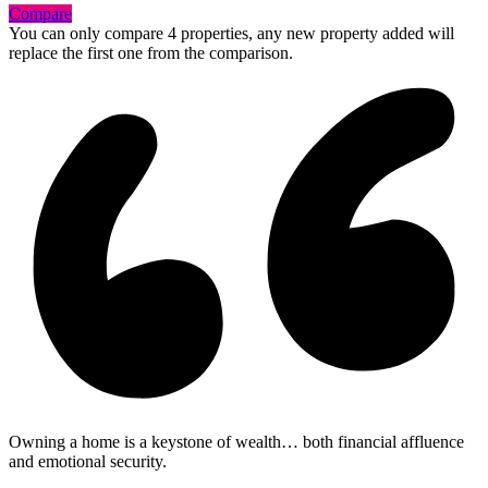
Compare
You can only compare 4 properties, any new property added will
replace the first one from the comparison.
Owning a home is a keystone of wealth… both financial affluence
and emotional security.