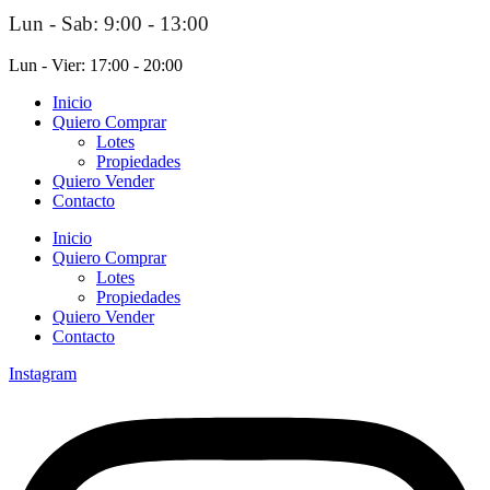
Lun - Sab: 9:00 - 13:00
Lun - Vier: 17:00 - 20:00
Inicio
Quiero Comprar
Lotes
Propiedades
Quiero Vender
Contacto
Inicio
Quiero Comprar
Lotes
Propiedades
Quiero Vender
Contacto
Instagram