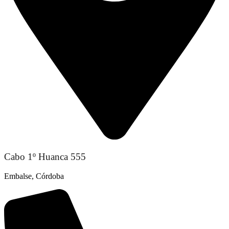
Cabo 1º Huanca 555
Embalse, Córdoba