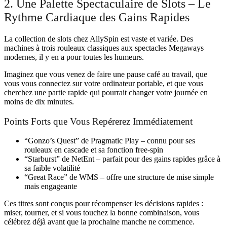
2. Une Palette Spectaculaire de Slots – Le
Rythme Cardiaque des Gains Rapides
La collection de slots chez AllySpin est vaste et variée. Des
machines à trois rouleaux classiques aux spectacles Megaways
modernes, il y en a pour toutes les humeurs.
Imaginez que vous venez de faire une pause café au travail, que
vous vous connectez sur votre ordinateur portable, et que vous
cherchez une partie rapide qui pourrait changer votre journée en
moins de dix minutes.
Points Forts que Vous Repérerez Immédiatement
“Gonzo’s Quest” de Pragmatic Play – connu pour ses
rouleaux en cascade et sa fonction free‑spin
“Starburst” de NetEnt – parfait pour des gains rapides grâce à
sa faible volatilité
“Great Race” de WMS – offre une structure de mise simple
mais engageante
Ces titres sont conçus pour récompenser les décisions rapides :
miser, tourner, et si vous touchez la bonne combinaison, vous
célébrez déjà avant que la prochaine manche ne commence.