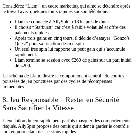
Considérez “Liam”, un cadre marketing qui aime se détendre après
le travail avec quelques tours rapides sur son téléphone.
Liam se connecte à AllySpin à 18 h après le dîner.
Il choisit “Starburst” car c’est à faible volatilité et offre des
paiements rapides.
Après trois gains en cinq tours, il décide d’essayer “Gonzo’s
Quest” pour sa fonction de free‑spin.
Un seul free spin lui rapporte un petit gain qui s’accumule
rapidement.
Liam termine sa session avec €260 de gains sur un pari initial
de €200.
Le schéma de Liam illustre le comportement central : de courtes
poussées de jeu ponctuées par des cycles de récompenses
immédiates.
8. Jeu Responsable – Rester en Sécurité
Sans Sacrifier la Vitesse
L’excitation du jeu rapide peut parfois masquer des comportements
risqués. AllySpin propose des outils qui aident à garder le contrôle
tout en permettant des sessions rapides.