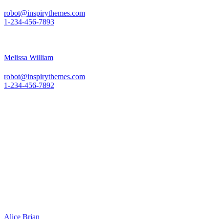
robot@inspirythemes.com
1-234-456-7893
Melissa William
robot@inspirythemes.com
1-234-456-7892
Alice Brian