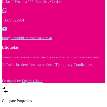
Cabo 1º Huanca 555, Embalse, Córdoba
+3571 322904
info@inmobiliariamicaela.com.ar
Etiquetas
awareness
contemporary
economy living
image post
interior
living rooms
studio
trendy
© Todos los derechos reservados. /
Términos y Condiciones.
|
Designed by
Digital Cloud
Compare Properties