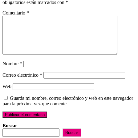
obligatorios están marcados con
*
Comentario
*
Nombre
*
Correo electrónico
*
Web
Guarda mi nombre, correo electrónico y web en este navegador
para la próxima vez que comente.
Buscar
Buscar