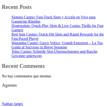
Recent Posts
Slotuna Casino: Fast‑Track Slots y Acción en Vivo para
Ganancias Rápidas
Dragonslots: Quick-Play Slots & Live Casino Thrills for Fast
Gamers
Red Stag Casino: Quick‑Hit Slots and Rapid Rewards for the
Fast‑Paced Player
Wazamba Casino: Gioco Veloce, Grandi Emozioni – La Tua
Guida al Successo in Breve Sessione
Trino Casino: Schnelle Slot‑Überraschungen und Rasche
Gewinne unterwegs
Recent Comments
No hay comentarios que mostrar.
Agentes
Nathan James